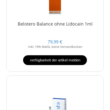
Belotero Balance ohne Lidocain 1ml
79,99 €
Inkl. 19% MwSt, keine Versandkosten
verfügbarkeit der artikel melden